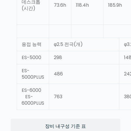
데스크톱
73.6h
118.4h
185.9h
(시간)
용접 능력
φ2.5 전극(개)
φ3
ES-5000
298
14
ES-
486
24
5000PLUS
ES-6000
ES-
763
38
6000PLUS
장비 내구성 기준 표