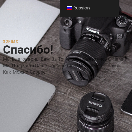
Russian
SOFIMO
Спасибо!
Мы Благодарны Вам За То, Что Вы Связались С Нами.
Мы Получили Ваше Сообщение И Свяжемся С Вами
Как Можно Скорее.