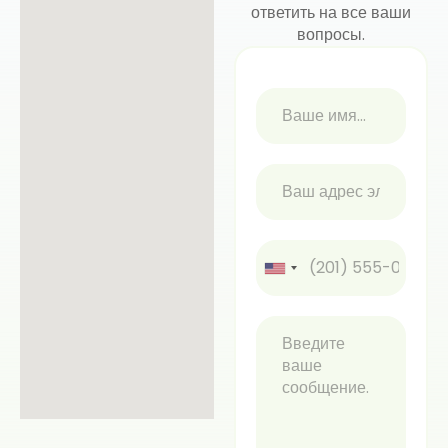
ответить на все ваши
вопросы.
U
n
i
t
e
d
S
t