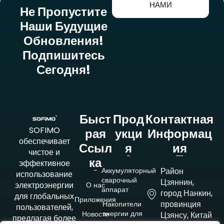
НАМИ
Не Пропустите
Наши Будущие
Обновления!
Подпишитесь
Сегодня!
Быст
Прод
Контактная
SOFIMO
Рая
Укци
Информац
обеспечивает
Ссыл
Я
Ия
чистое и
Ка
эффективное
Аккумуляторный
Район
использование
сварочный
Цзяннин,
электроэнергии
О нас
аппарат
город Нанкин,
для глобальных
Приложения
провинция
Накопители
пользователей,
энергии для
Новости
Цзянсу, Китай
предлагая более
промышленных