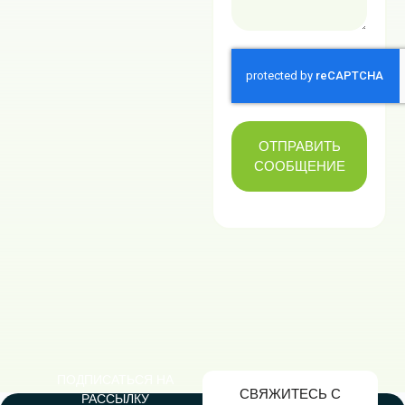
a
t
e
s
+
1
ОТПРАВИТЬ
СООБЩЕНИЕ
ПОДПИСАТЬСЯ НА
СВЯЖИТЕСЬ С
РАССЫЛКУ