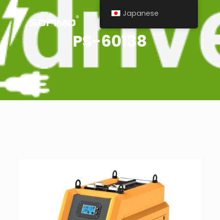
Japanese
PS-60138