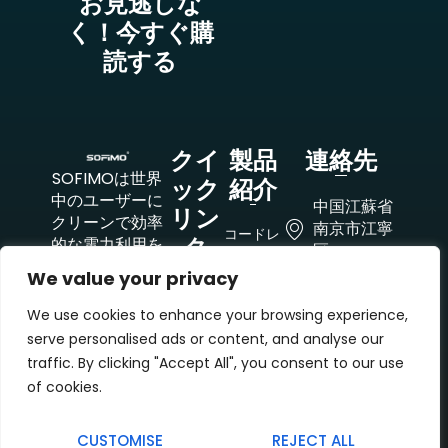
お見逃しな
く！今すぐ購
読する
クイ
製品
連絡先
SOFIMOは世界
ック
紹介
中のユーザーに
中国江蘇省
リン
クリーンで効率
南京市江寧
コードレ
ク
的な電力利用を
区
ス溶接機
提供し、屋外建
We value your privacy
エネルギ
設や緊急救助の
+8618851021479
会社概要
ー貯蔵産
ためにより効率
We use cookies to enhance your browsing experience,
業用モバ
アプリケ
的で環境に優し
kristin@lsdkj.cn
イル電源
serve personalised ads or content, and analyse our
ーション
い電力ソリュー
traffic. By clicking "Accept All", you consent to our use
蓄電式産
ニュース
ションを提供す
業用溶接
of cookies.
る。
お問い合
電源
わせ
CUSTOMISE
REJECT ALL